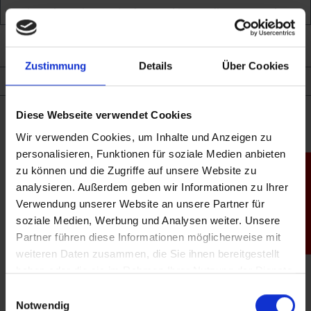
Bitte akzeptieren Sie das Cookie um die gewünschte
Funktion zu nutzen.
Shop
Cookie akzeptieren
Konfigurieren
Zustimmung
Details
Über Cookies
+41 52 630 20 20
info@wipex.ch
Diese Webseite verwendet Cookies
Wir verwenden Cookies, um Inhalte und Anzeigen zu
Adresse
personalisieren, Funktionen für soziale Medien anbieten
zu können und die Zugriffe auf unsere Website zu
Produktfinder
Mühlentalstrasse 272
analysieren. Außerdem geben wir Informationen zu Ihrer
8200
Schaffhausen
Verwendung unserer Website an unsere Partner für
Schweiz
soziale Medien, Werbung und Analysen weiter. Unsere
Öffnungszeiten
Partner führen diese Informationen möglicherweise mit
weiteren Daten zusammen, die Sie ihnen bereitgestellt
Montag:
haben oder die sie im Rahmen Ihrer Nutzung der Dienste
09:00-12:00
13:30-22:00
gesammelt haben.
Einwilligungsauswahl
Dienstag:
Notwendig