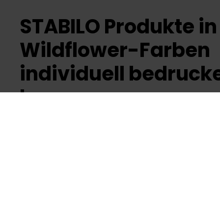
STABILO Produkte in
Wildflower-Farben
individuell bedruck
lassen