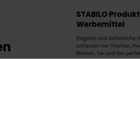
STABILO Produkt
Werbemittel
Elegante und ästhetische 
en
umfassen vier frischen, mo
Blumen. Sie sind das perfe
der Natur inspirierten Far
eine besondere Note. Mit 
der Textmarker auch für Ha
Rahmungen verwendet werd
senden Sie Ihre Werbebots
Farben.
STABILO Textmark
Kugelschreiber 
Werbemittel