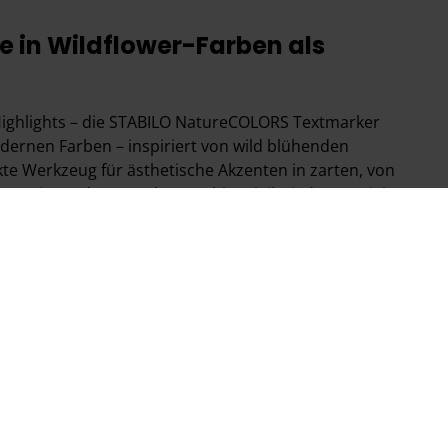
e in Wildflower-Farben als
Highlights – die STABILO NatureCOLORS Textmarker
dernen Farben – inspiriert von wild blühenden
kte Werkzeug für ästhetische Akzenten in zarten, von
ben. Die moderne Farbauswahl verleiht jedem Projekt
seinen zwei Strichbreiten von 2 mm und 5 mm kann
ndlettering, Journaling, Schattierungen und
en. Machen Sie Ihrer Zielgruppe eine Freude und
chaften auf Produkten in den trendigen Wildflower-
er, Rollerballs und
in Wildflower-Farben als