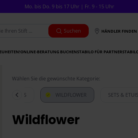
Mo. bis Do. 9 bis 17 Uhr | Fr. 9 - 15 Uhr
Suchen
HÄNDLER FINDEN
EUHEITEN!
ONLINE-BERATUNG BUCHEN
STABILO FÜR PARTNER
STABIL
Wählen Sie die gewünschte Kategorie:
URECOLORS
WILDFLOWER
SETS & ETUI
Item
1
Wildflower
of
6