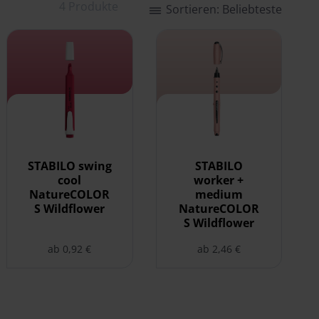
4 Produkte
Sortieren: Beliebteste
swählen
COLORS Wildflower auswählen
STABILO swing cool NatureCOLORS Wildflower auswählen
STABILO worker + medium Na
STABILO swing
STABILO
cool
worker +
NatureCOLOR
medium
S Wildflower
NatureCOLOR
S Wildflower
ab 0,92 €
ab 2,46 €