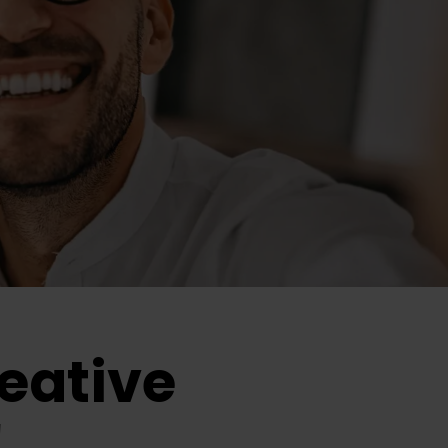
reative
!