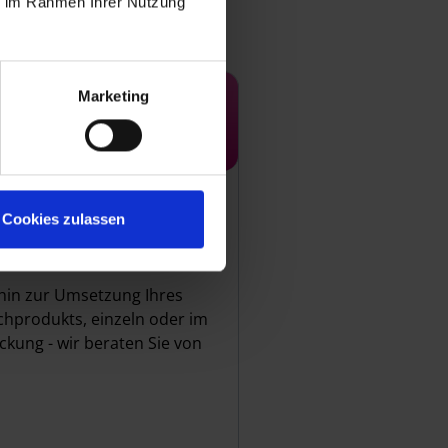
ie im Rahmen Ihrer Nutzung
Marketing
Grenzen
der Druck - wir bieten Ihnen
Cookies zulassen
 zur Personalisierung um
erschaffen.
 hin zur Umsetzung Ihres
hprodukts, einzeln oder im
ckung - wir beraten Sie von