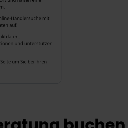
Ort und halten eine
am.
nline-Händlersuche mit
ten auf.
duktdaten,
tionen und unterstützen
Seite um Sie bei Ihren
Beratung buchen