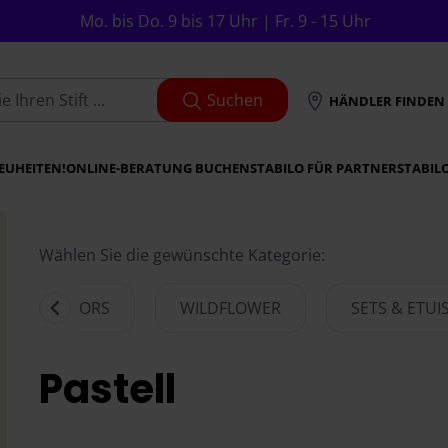
Mo. bis Do. 9 bis 17 Uhr | Fr. 9 - 15 Uhr
Suchen
HÄNDLER FINDEN
EUHEITEN!
ONLINE-BERATUNG BUCHEN
STABILO FÜR PARTNER
STABIL
Wählen Sie die gewünschte Kategorie:
ATURECOLORS
WILDFLOWER
SETS & ETUI
Item
1
Pastell
of
6