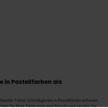
 in Pastellfarben als
altender Trend. Schreibgeräte in Pastelltönen erfreuen
achen Sie Ihrer Zielgruppe eine Freude und senden Sie