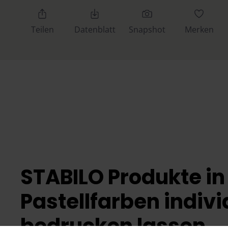
Teilen
Datenblatt
Snapshot
Merken
STABILO Produkte in
Pastellfarben indivi
bedrucken lassen