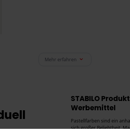
Mehr erfahren
STABILO Produkte
Werbemittel
duell
Pastellfarben sind ein anh
sich großer Beliebtheit. M