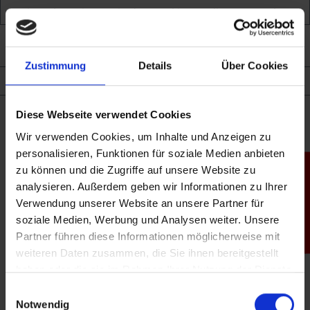
Bitte akzeptieren Sie das Cookie um die gewünschte
Funktion zu nutzen.
Shop
Cookie akzeptieren
Konfigurieren
Zustimmung
Details
Über Cookies
08932 14 25 0
c4.info@company4.de
Diese Webseite verwendet Cookies
Wir verwenden Cookies, um Inhalte und Anzeigen zu
Adresse
personalisieren, Funktionen für soziale Medien anbieten
zu können und die Zugriffe auf unsere Website zu
Produktfinder
Carl-Zeiss-Ring 21
analysieren. Außerdem geben wir Informationen zu Ihrer
85737
Ismaning
Verwendung unserer Website an unsere Partner für
Deutschland
soziale Medien, Werbung und Analysen weiter. Unsere
Öffnungszeiten
Partner führen diese Informationen möglicherweise mit
weiteren Daten zusammen, die Sie ihnen bereitgestellt
Montag:
haben oder die sie im Rahmen Ihrer Nutzung der Dienste
09:00-12:00
13:30-22:00
gesammelt haben.
Einwilligungsauswahl
Dienstag:
Notwendig