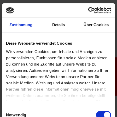
Bitte akzeptieren Sie das Cookie um die gewünschte
Funktion zu nutzen.
Shop
Cookie akzeptieren
Konfigurieren
Zustimmung
Details
Über Cookies
0800 54322 20
service@hach.de
Diese Webseite verwendet Cookies
Wir verwenden Cookies, um Inhalte und Anzeigen zu
Adresse
personalisieren, Funktionen für soziale Medien anbieten
zu können und die Zugriffe auf unsere Website zu
Produktfinder
Gutenbergstr. 4
analysieren. Außerdem geben wir Informationen zu Ihrer
64319
Pfungstadt
Verwendung unserer Website an unsere Partner für
Deutschland
soziale Medien, Werbung und Analysen weiter. Unsere
Öffnungszeiten
Partner führen diese Informationen möglicherweise mit
weiteren Daten zusammen, die Sie ihnen bereitgestellt
Montag:
haben oder die sie im Rahmen Ihrer Nutzung der Dienste
09:00-12:00
13:30-22:00
gesammelt haben.
Einwilligungsauswahl
Dienstag:
Notwendig