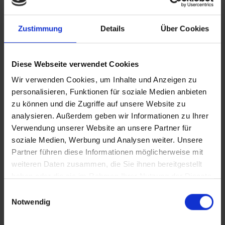
Wildflower Edition – der mobile
Textmarker für moderne
Zustimmung
Details
Über Cookies
Markenbotschaften
Der STABILO swing cool überzeugt durch
sein schlankes, flaches Design mit
Diese Webseite verwendet Cookies
praktischem Clip – perfekt für unterwegs,
Wir verwenden Cookies, um Inhalte und Anzeigen zu
Messen oder moderne Arbeitswelten. In der
personalisieren, Funktionen für soziale Medien anbieten
Wildflower Edition ist der Textmarker in vier
zu können und die Zugriffe auf unsere Website zu
ausgewählten Trendfarben erhältlich:
analysieren. Außerdem geben wir Informationen zu Ihrer
Grauviolett, burgunderrot, ultramarinblau
Verwendung unserer Website an unsere Partner für
und rouge . Die Farbpalette wirkt stilvoll,
soziale Medien, Werbung und Analysen weiter. Unsere
zeitgemäß und bewusst jenseits klassischer
Partner führen diese Informationen möglicherweise mit
Werbemittelfarben. Die Keilspitze
weiteren Daten zusammen, die Sie ihnen bereitgestellt
ermöglicht variable Strichstärken von 1 mm
haben oder die sie im Rahmen Ihrer Nutzung der Dienste
bis 4 mm – ideal für feine Markierungen
gesammelt haben.
Einwilligungsauswahl
oder großflächige Hervorhebungen. Die
Notwendig
wasserbasierte Tinte sorgt für ein
gleichmäßiges Markierbild. Dank der