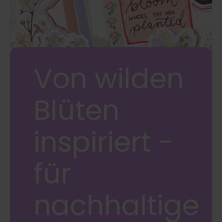
Von wilden
Blüten
inspiriert -
für
nachhaltige