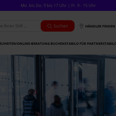
Mo. bis Do. 9 bis 17 Uhr | Fr. 9 - 15 Uhr
Suchen
HÄNDLER FINDEN
EUHEITEN!
ONLINE-BERATUNG BUCHEN
STABILO FÜR PARTNER
STABIL