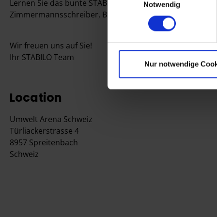
Lernen Sie das bunte STABILO Werbeartikelsortiment kenne
Notwendig
Zimmermannsschreiber, Buntstifte & mehr. Lassen Sie 
Wir freuen uns auf Sie!
Ihr STABILO Team
Nur notwendige Cook
Location
Umwelt Arena Schweiz
Türliackerstrasse 4
8957 Spreitenbach
Schweiz