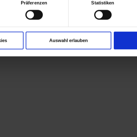
n: Textmarker, Kugelschreiber, Fineliner, Bleistifte,
Präferenzen
Statistiken
sich von unserem Team mit unseren neuen Produkte begeis
ies
Auswahl erlauben