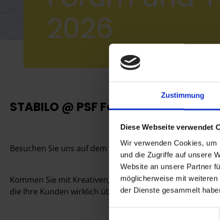
2026
Zustimmung
STABILO @ PSF Forum und TOUCH 
Diese Webseite verwendet 
Wir verwenden Cookies, um I
Besuchen Sie uns auf dem PSF Forum und der TOUCH 202
und die Zugriffe auf unsere 
Website an unsere Partner fü
möglicherweise mit weiteren
Kommen Sie mit Kreativen, Herstellern und Werbeartike
der Dienste gesammelt habe
die Ihre Kunden wirklich überraschen.
Einwilligungsauswahl