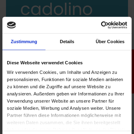
cadolino
Zustimmung
Details
Über Cookies
STABILO @ Assistants Day /
Produktfinder
Diese Webseite verwendet Cookies
cadolino
Wir verwenden Cookies, um Inhalte und Anzeigen zu
personalisieren, Funktionen für soziale Medien anbieten
zu können und die Zugriffe auf unsere Website zu
analysieren. Außerdem geben wir Informationen zu Ihrer
Besuchen Sie uns auf dem Assistants Day /
Verwendung unserer Website an unsere Partner für
cadolino 2026 in der Schweiz.
soziale Medien, Werbung und Analysen weiter. Unsere
Partner führen diese Informationen möglicherweise mit
Entdecken Sie das farbenfrohe STABILO-
weiteren Daten zusammen, die Sie ihnen bereitgestellt
Werbeartikel-Sortiment: Textmarker,
haben oder die sie im Rahmen Ihrer Nutzung der Dienste