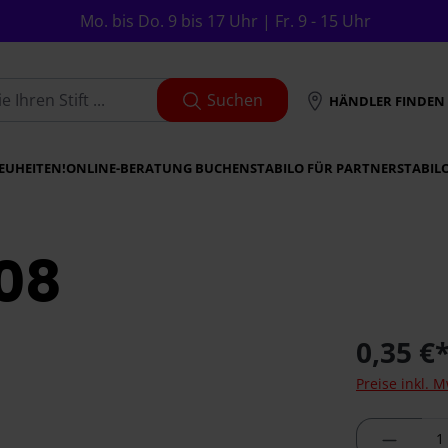
Mo. bis Do. 9 bis 17 Uhr | Fr. 9 - 15 Uhr
Suchen
HÄNDLER FINDEN
EUHEITEN!
ONLINE-BERATUNG BUCHEN
STABILO FÜR PARTNER
STABIL
308
0,35 €
Preise inkl. 
Produkt