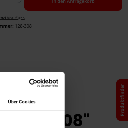
In den Anfragekorb
ttel hinzufügen
ummer:
128-308
Produktfinder
Über Cookies
 liner 308"