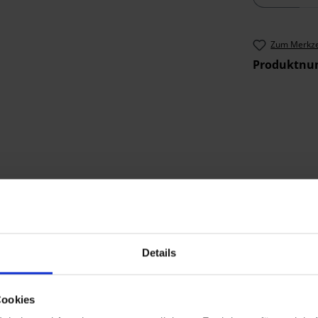
Zum Merkze
Produktn
Details
tionen "STABILO
Cookies