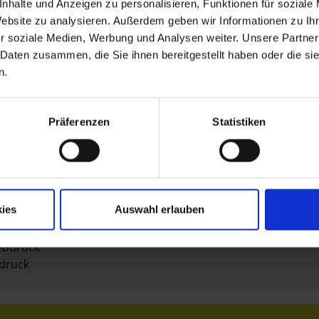
nhalte und Anzeigen zu personalisieren, Funktionen für soziale
N AUF DEN ERS
Website zu analysieren. Außerdem geben wir Informationen zu I
r soziale Medien, Werbung und Analysen weiter. Unsere Partner
 Daten zusammen, die Sie ihnen bereitgestellt haben oder die s
n.
Präferenzen
Statistiken
Tintenstand
lau, rot und grün
er Spitze
u
ies
Auswahl erlauben
ebdruck
druck