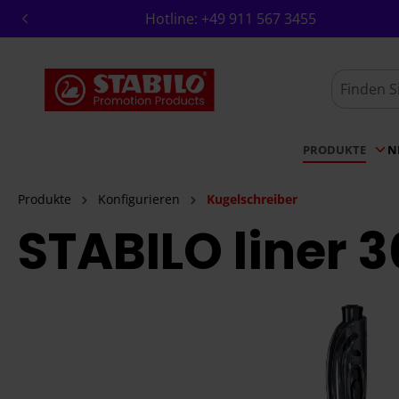
Hotline:
+49 911 567 3455
springen
Zur Hauptnavigation springen
PRODUKTE
N
Produkte
Konfigurieren
Kugelschreiber
STABILO liner 
Bildergalerie überspringen