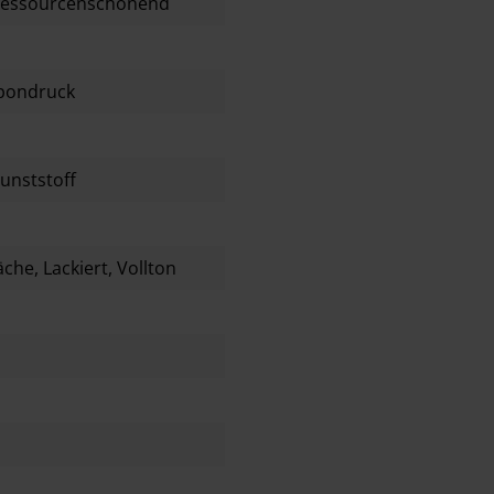
Ressourcenschonend
pondruck
Kunststoff
äche
, Lackiert
, Vollton