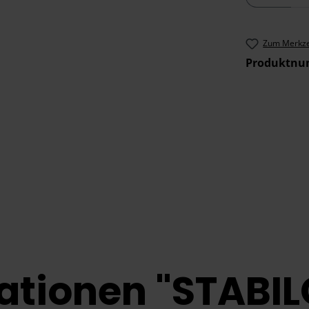
Zum Merkze
Produktn
tionen "STABIL