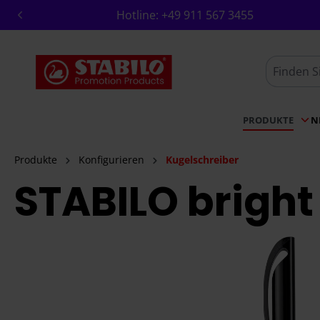
Hotline:
+49 911 567 3455
springen
Zur Hauptnavigation springen
PRODUKTE
N
Produkte
Konfigurieren
Kugelschreiber
STABILO bright
Bildergalerie überspringen