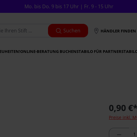
Mo. bis Do. 9 bis 17 Uhr | Fr. 9 - 15 Uhr
Suchen
HÄNDLER FINDEN
EUHEITEN!
ONLINE-BERATUNG BUCHEN
STABILO FÜR PARTNER
STABIL
0,90 €
Preise inkl. 
Produkt