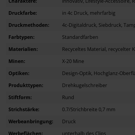
Charaktere:
Innovativ
, Lifestyle-Accessoire
, 
Druckfarbe:
in 4c Druck
, mehrfarbig
Druckmethoden:
4c-Digitaldruck
, Siebdruck
, Tam
Farbtypen:
Standardfarben
Materialien:
Recyceltes Material
, recycelter 
Minen:
X-20 Mine
Optiken:
Design-Optik
, Hochglanz-Oberfl
Produkttypen:
Drehkugelschreiber
Stiftform:
Rund
Strichstärke:
0.7/Strichbreite 0,7 mm
Werbeanbringung:
Druck
Werbeflächen:
unterhalb des Clips