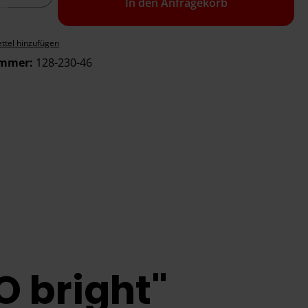
In den Anfragekorb
ttel hinzufügen
ummer:
128-230-46
O bright"