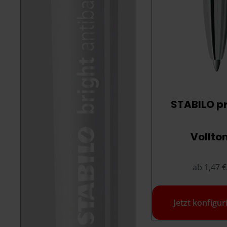
STABILO p
Vollto
ab 1,47 €
Jetzt konfigur