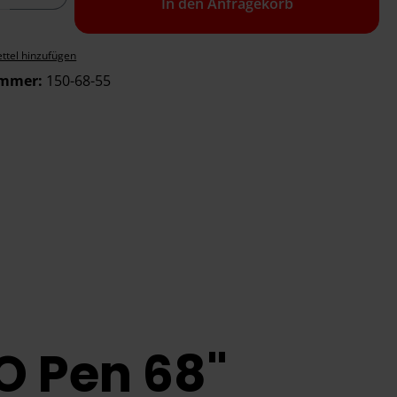
In den Anfragekorb
ttel hinzufügen
ummer:
150-68-55
O Pen 68"