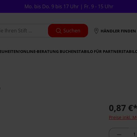
Mo. bis Do. 9 bis 17 Uhr | Fr. 9 - 15 Uhr
Suchen
HÄNDLER FINDEN
EUHEITEN!
ONLINE-BERATUNG BUCHEN
STABILO FÜR PARTNER
STABIL
8
0,87 €
Preise inkl. 
Produkt