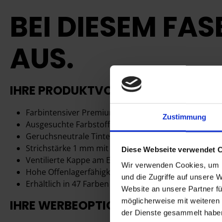
BEI DIESEM FA
AUS.
IHRE PRODUKTVORTEILE
Farbintensiver Premium-Fasermaler für kräftige Lin
Zustimmung
Ausgesuchte Farbstoffe für hohe Brillanz und Leucht
Geruchsneutrale Tinte
Strichstärke 1 mm mit robuster Spitze für lange Le
Diese Webseite verwendet 
Ventilierte Kappe am Ende aufsteckbar
Wir verwenden Cookies, um I
Hohe Offenlagerfähigkeit und langer Austrockensc
und die Zugriffe auf unsere 
Erhältlich in 47 Farben mit 6 Neonfarben
Website an unsere Partner fü
möglicherweise mit weiteren
IHRE WERBEOPTIONEN
der Dienste gesammelt habe