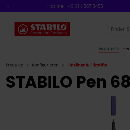
Hotline:
+49 911 567 3455
springen
Zur Hauptnavigation springen
PRODUKTE
N
Produkte
Konfigurieren
Fineliner & Filzstifte
STABILO Pen 6
Bildergalerie überspringen