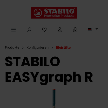
alt springen
Produkte
Konfigurieren
Bleistifte
STABILO
EASYgraph R
Bildergalerie überspringen