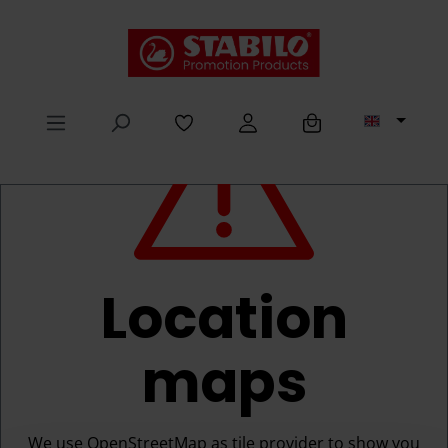
in content
Location
maps
We use OpenStreetMap as tile provider to show you