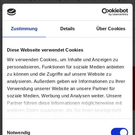
visually the location of our stores and merchants.
Please accept the cookie to use the desired function.
Shop
Zustimmung
Details
Über Cookies
Accept cookie
Configure
0211770577 200
info@kandinsky.de
Diese Webseite verwendet Cookies
Wir verwenden Cookies, um Inhalte und Anzeigen zu
Address
personalisieren, Funktionen für soziale Medien anbieten
zu können und die Zugriffe auf unsere Website zu
Productfinder
Königsberger Str. 100
analysieren. Außerdem geben wir Informationen zu Ihrer
40231
Düsseldorf
Verwendung unserer Website an unsere Partner für
Germany
soziale Medien, Werbung und Analysen weiter. Unsere
Opening hours
Partner führen diese Informationen möglicherweise mit
weiteren Daten zusammen, die Sie ihnen bereitgestellt
Monday:
haben oder die sie im Rahmen Ihrer Nutzung der Dienste
09:00-12:00
13:30-22:00
gesammelt haben.
Einwilligungsauswahl
Tuesday:
Notwendig