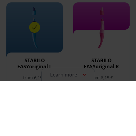
select STABILO EASYoriginal L
select STABILO EASYoriginal
STABILO
STABILO
EASYoriginal L
EASYoriginal R
Learn more
from 6,15 €
from 6,15 €
select STABILO Grow filler
select STABILO Grow rollerb