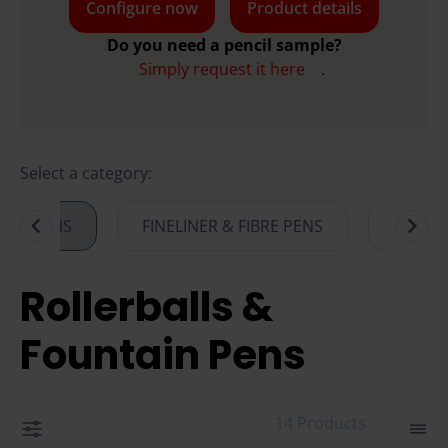
Configure now
Product details
Do you need a pencil sample?
Simply request it here
.
Select a category:
AIN PENS
FINELINER & FIBRE PENS
OVERH
Item
1
Rollerballs &
of
8
Fountain Pens
14 Products