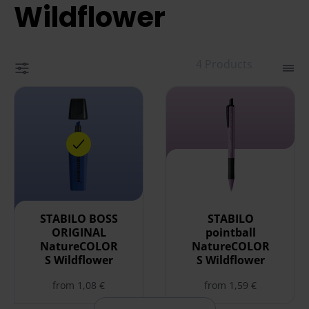
1
Wildflower
of
6
4 Products
select STABILO BOSS ORIGINAL NatureCOLORS Wildflowe
select STABILO pointball N
STABILO BOSS
STABILO
ORIGINAL
pointball
NatureCOLOR
NatureCOLOR
S Wildflower
S Wildflower
from 1,08 €
from 1,59 €