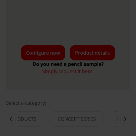
Configure now
Product details
Do you need a pencil sample?
Simply request it here
.
Select a category:
ABLE PRODUCTS
CONCEPT SERIES
NATURE
Item