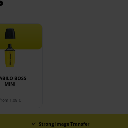
s
ABILO BOSS MINI
ABILO BOSS
MINI
from 1,08 €
Strong Image Transfer