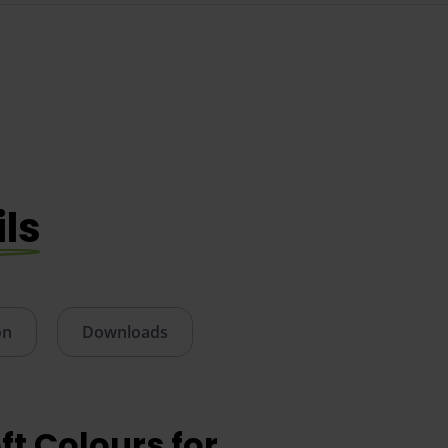
ils
on
Downloads
ft Colours for