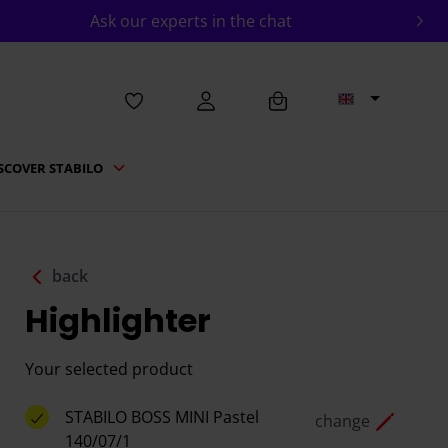
Ask our experts in the chat
SCOVER STABILO
back
Highlighter
Your selected product
STABILO BOSS MINI Pastel
change
140/07/1