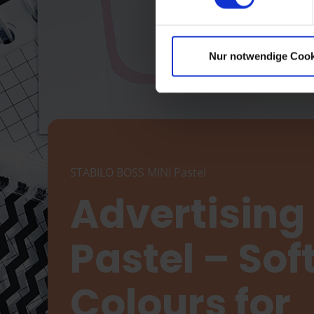
Nur notwendige Cook
STABILO BOSS MINI Pastel
Advertising 
Pastel – Sof
Colours for