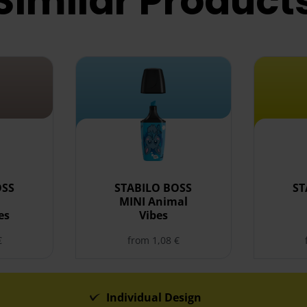
Similar Product
S MINI Naturevibes
select STABILO BOSS MINI Animal Vibes
select ST
OSS
STABILO BOSS
ST
MINI Animal
es
Vibes
€
from 1,08 €
Individual Design