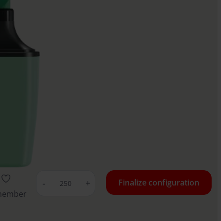
-
+
Finalize configuration
member