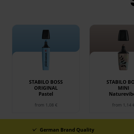
select STABILO BOSS ORIGINAL Pastel
select STABILO BOS
STABILO BOSS
STABILO B
ORIGINAL
MINI
Pastel
Naturevib
from 1,08 €
from 1,14 
German Brand Quality