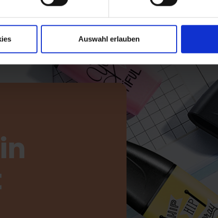
ies
Auswahl erlauben
in
t