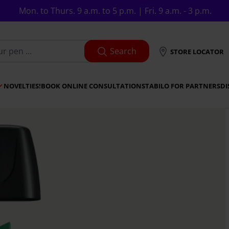
Mon. to Thurs. 9 a.m. to 5 p.m. | Fri. 9 a.m. - 3 p.m.
Search
STORE LOCATOR
NOVELTIES!
BOOK ONLINE CONSULTATION
STABILO FOR PARTNERS
DI