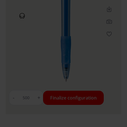
-
+
Finalize configuration