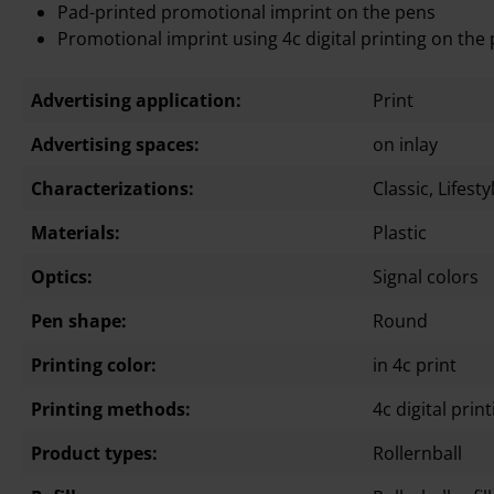
Pad-printed promotional imprint on the pens
Promotional imprint using 4c digital printing on the p
Advertising application:
Print
Advertising spaces:
on inlay
Characterizations:
Classic
, Lifest
Materials:
Plastic
Optics:
Signal colors
Pen shape:
Round
Printing color:
in 4c print
Printing methods:
4c digital prin
Product types:
Rollernball