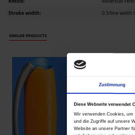
Refills:
Rollerball refill
Stroke width:
0.3/line width
SIMILAR PRODUCTS
component.cms.productGallery.skipProductGallery
Zustimmung
Diese Webseite verwendet 
Wir verwenden Cookies, um I
und die Zugriffe auf unsere 
Website an unsere Partner fü