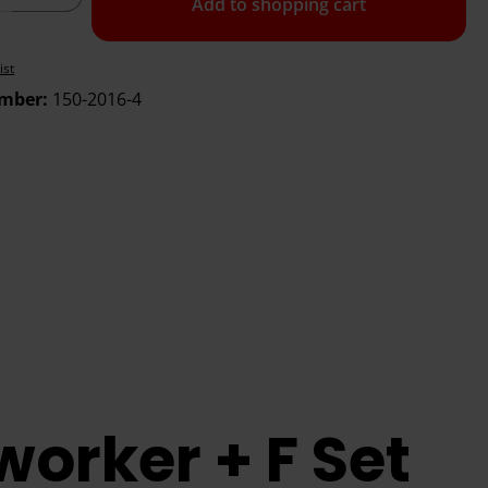
Add to shopping cart
ist
umber:
150-2016-4
orker + F Set