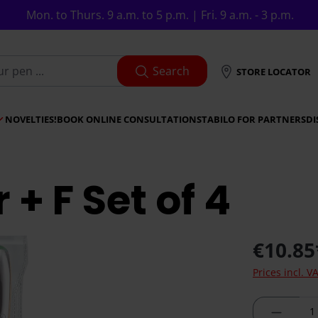
Mon. to Thurs. 9 a.m. to 5 p.m. | Fri. 9 a.m. - 3 p.m.
Search
STORE LOCATOR
NOVELTIES!
BOOK ONLINE CONSULTATION
STABILO FOR PARTNERS
DI
+ F Set of 4
€10.85
Prices incl. V
Product 