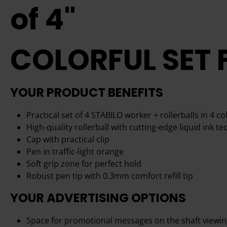
of 4"
COLORFUL SET 
YOUR PRODUCT BENEFITS
Practical set of 4 STABILO worker + rollerballs in 4 co
High-quality rollerball with cutting-edge liquid ink t
Cap with practical clip
Pen in traffic-light orange
Soft grip zone for perfect hold
Robust pen tip with 0.3mm comfort refill tip
YOUR ADVERTISING OPTIONS
Space for promotional messages on the shaft viewing 