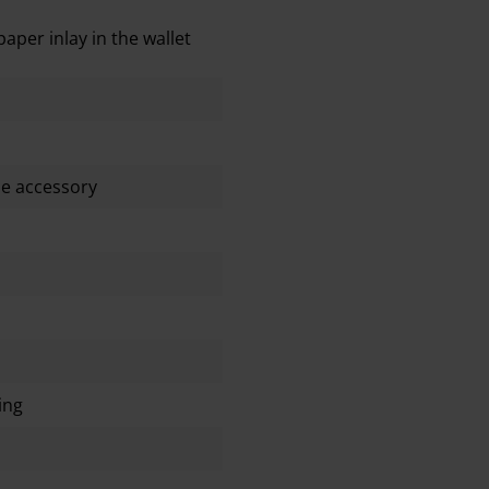
aper inlay in the wallet
yle accessory
ting