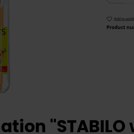
Add to wishl
Product n
ation "STABILO w