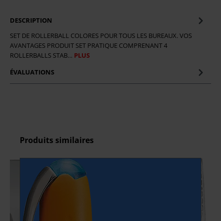
DESCRIPTION
SET DE ROLLERBALL COLORES POUR TOUS LES BUREAUX. VOS
AVANTAGES PRODUIT SET PRATIQUE COMPRENANT 4
ROLLERBALLS STAB…
PLUS
ÉVALUATIONS
component.cms.productGallery.skipProductGallery
Produits similaires