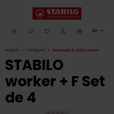
tenu principal
Produits
Configurer
Rollerballs & Stylos plume
STABILO
worker + F Set
de 4
component.cms.imageGallery.skipImageGallery