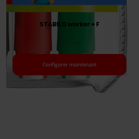
STABILO worker + F
ab 2,46 €
Configurer maintenant
4