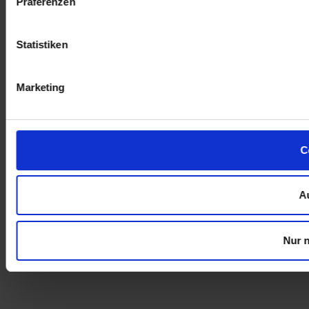
Präferenzen
Statistiken
Marketing
C
A
Nur 