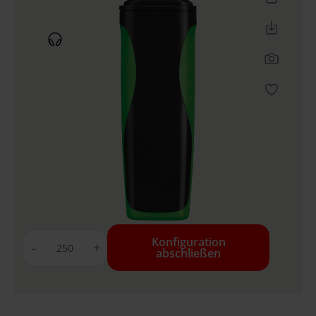
Konfiguration
-
+
abschließen